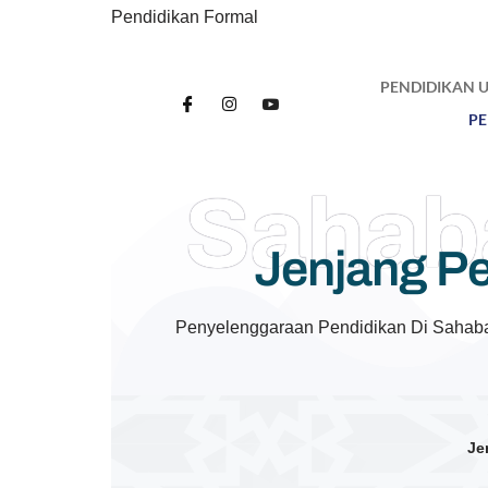
Pendidikan Formal
PENDIDIKAN
PE
Sahab
Jenjang P
Penyelenggaraan Pendidikan Di Sahabat
Je