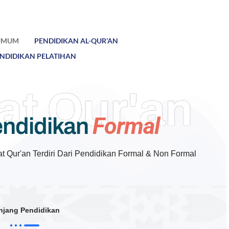
 UMUM
PENDIDIKAN AL-QUR’AN
NDIDIKAN PELATIHAN
at Qur'an
Formal
endidikan
 Qur'an Terdiri Dari Pendidikan Formal & Non Formal
njang Pendidikan