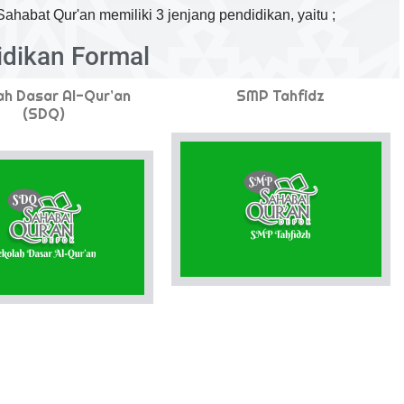
habat Qur'an memiliki 3 jenjang pendidikan, yaitu ;
idikan Formal
ah Dasar Al-Qur’an
SMP Tahfidz
(SDQ)