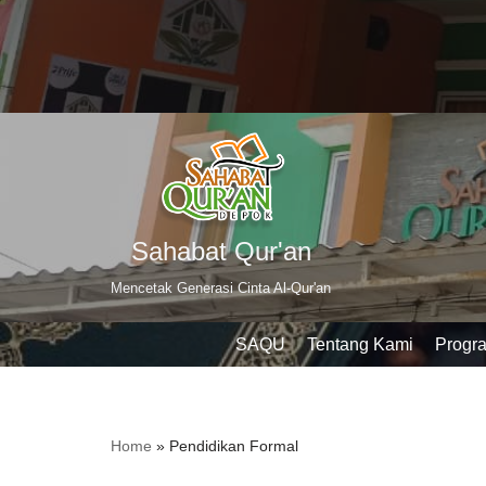
Skip
to
content
Sahabat Qur'an
Mencetak Generasi Cinta Al-Qur'an
SAQU
Tentang Kami
Progr
Home
»
Pendidikan Formal