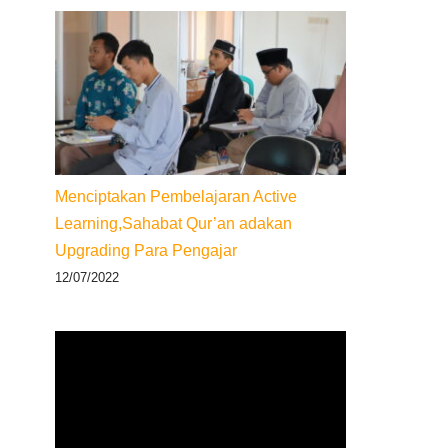
Menciptakan Pembelajaran Active
Learning,Sahabat Qur’an adakan
Upgrading Para Pengajar
12/07/2022