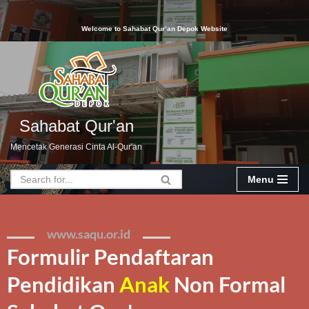
Welcome to Sahabat Qur’an Depok Website
Skip
to
content
Sahabat Qur'an
Mencetak Generasi Cinta Al-Qur'an
Menu
www.saqu.or.id
Formulir Pendaftaran
Pendidikan
Anak
Non Formal