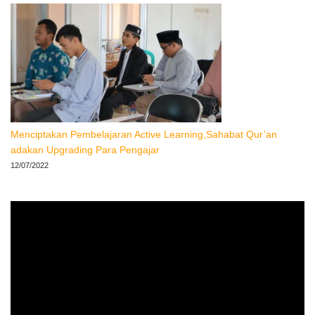
Menciptakan Pembelajaran Active Learning,Sahabat Qur’an
adakan Upgrading Para Pengajar
12/07/2022