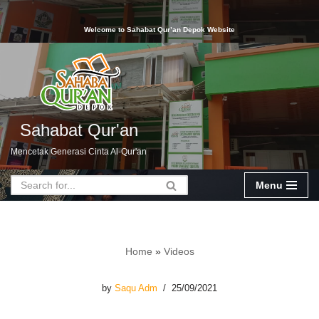
Welcome to Sahabat Qur’an Depok Website
Skip
to
content
Sahabat Qur'an
Mencetak Generasi Cinta Al-Qur'an
Menu
Home
»
Videos
by
Saqu Adm
25/09/2021