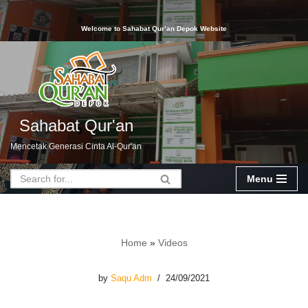
Welcome to Sahabat Qur’an Depok Website
Skip
to
content
Sahabat Qur'an
Mencetak Generasi Cinta Al-Qur'an
Menu
Home
»
Videos
by
Saqu Adm
24/09/2021