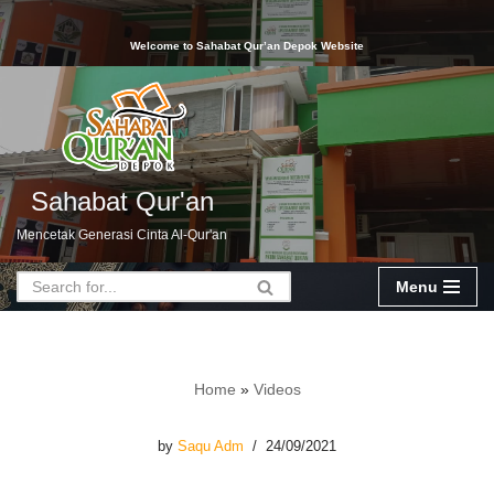
Welcome to Sahabat Qur’an Depok Website
Skip
to
content
Sahabat Qur'an
Mencetak Generasi Cinta Al-Qur'an
Menu
Home
»
Videos
by
Saqu Adm
24/09/2021